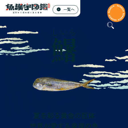
一覧へ
しいら
鱪
夏を彩る黄金の巨体
世界が愛する幸運の魚